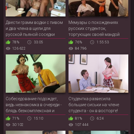
Двести грамм водки с пивом
Мемуары о похождениях
и два члена в щели для
русских студенток,
русской пьяной соседки
торгующих своей мандой
78%
33:05
76%
1:55:53
126 622
84 796
Собеседование подождет,
Студентка развесила
ведь незнакомка в очереди -
большие сиськи на члене
блядь безкомплексная и
студента - он в восторге!
готова пороться в любом
71%
15:10
81%
6:24
месте
30 102
107 444