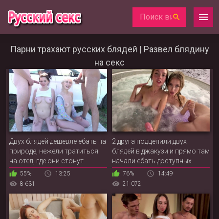
Парни трахают русских блядей | Развел блядину
на секс
Двух блядей дешевле ебать на
2 друга подцепили двух
природе, нежели тратиться
блядей в джакузи и прямо там
на отел, где они стонут
начали ебать доступных
слишком громко
телок
55%
13:25
76%
14:49
8 631
21 072