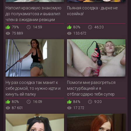
Напоил красивую знакомую
Пьяная соседка - дырке не
до полукаматоза и вывалил
хозяйка!
член в ожидании реакции
79%
14:59
80%
46:20
75 889
133 672
Ну раз соседка так манит к
Помоги мне разогреться
себе домой, то нужно идти и
мастурбацией и я
кинуть ей палку
отблагодарю тебя супер
мокрой чавкающей писей
80%
16:09
84%
9:20
87 601
17 272