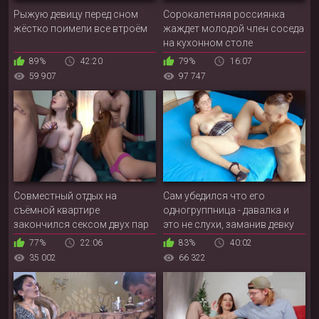
Рыжую девицу перед сном
Сорокалетняя россиянка
жёстко поимели все втроём
жаждет молодой член соседа
на кухонном столе
89%
42:20
79%
16:07
59 907
97 747
Совместный отдых на
Сам убедился что его
съёмной квартире
одногруппница - давалка и
закончился сексом двух пар
это не слухи, заманив девку
домой
77%
22:06
83%
40:02
35 002
66 322