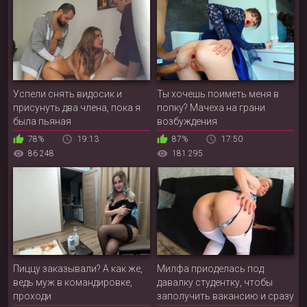
Успели снять видосик и
Ты хочешь поиметь меня в
присунуть два члена, пока я
попку? Мачеха на грани
была пьяная
возбуждения
78%
19:13
87%
17:50
86 248
181 295
Пиццу заказывали? А как же,
Милфа приоделась под
ведь муж в командировке,
давалку студентку, чтобы
проходи
заполучить вакансию и сразу