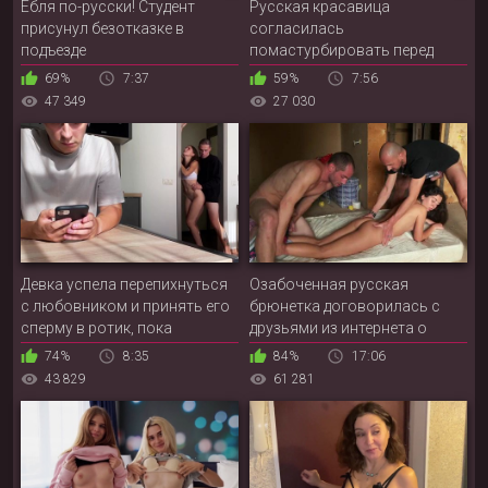
Ебля по-русски! Студент
Русская красавица
присунул безотказке в
согласилась
подъезде
помастурбировать перед
таксистом до оргазма, чтобы
69%
7:37
59%
7:56
не оплачивать проезд
47 349
27 030
Девка успела перепихнуться
Озабоченная русская
с любовником и принять его
брюнетка договорилась с
сперму в ротик, пока
друзьями из интернета о
возлюбленный наслаждался
жестком проебе в анал и
74%
8:35
84%
17:06
прослушиванием музыки
рабочий ротик на заброшке
43 829
61 281
через подаренные наушники