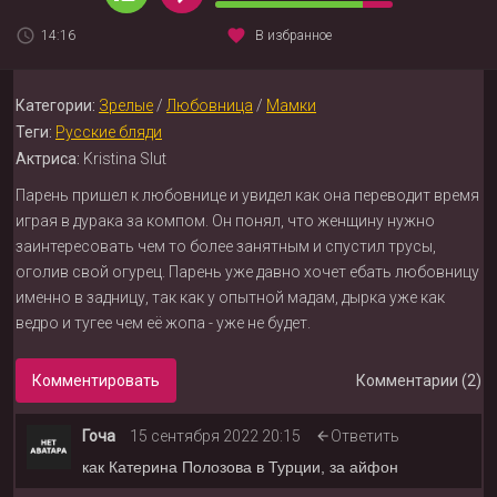
14:16
В избранное
Категории:
Зрелые
/
Любовница
/
Мамки
Теги:
Русские бляди
Актриса:
Kristina Slut
Парень пришел к любовнице и увидел как она переводит время
играя в дурака за компом. Он понял, что женщину нужно
заинтересовать чем то более занятным и спустил трусы,
оголив свой огурец. Парень уже давно хочет ебать любовницу
именно в задницу, так как у опытной мадам, дырка уже как
ведро и тугее чем её жопа - уже не будет.
Комментировать
Комментарии (2)
Гоча
15 сентября 2022 20:15
Ответить
как Катерина Полозова в Турции, за айфон