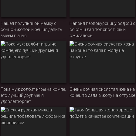
Нашел полупьяной мамку с
Напоил первокурсницу водкой с
сочной жопой и решил давить
соком и дал под хвост как и
змеем в анус
ожидалось
Пока муж долбит игры на компе,
Очень сочная сисястая жена на
его лучший друг меня
конец то дала в жопу на отпуске
удовлетворяет