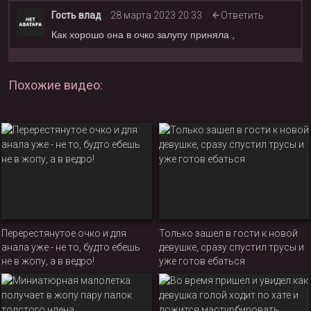
Гость влад
28 марта 2023 20:33
Ответить
Как хорошо она в очко залупу приняла ,
Похожие видео:
Перерестянутое очко и для
Только зашел в гости к новой
анала уже - не то, будто ебешь
девушке, сразу спустил трусы и
не в жопу, а в ведро!
уже готов ебаться