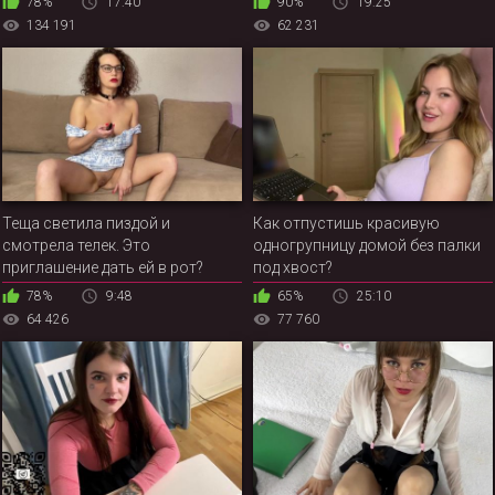
78%
17:40
90%
19:25
134 191
62 231
Теща светила пиздой и
Как отпустишь красивую
смотрела телек. Это
одногрупницу домой без палки
приглашение дать ей в рот?
под хвост?
[отсос только]
78%
9:48
65%
25:10
64 426
77 760