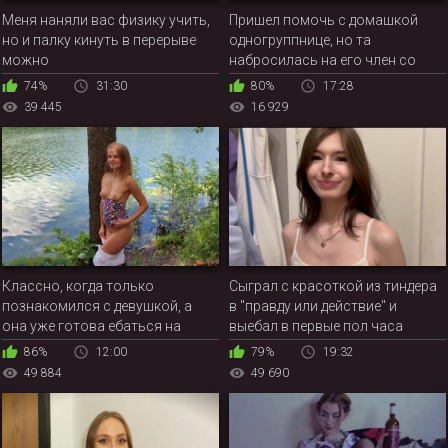
Меня наняли вас физику учить,
Пришел помочь с домашкой
но и палку кинуть в перерыве
одногруппнице, но та
можно
набросилась на его член со
сходу
74%
31:30
80%
17:28
39 445
16 929
Классно, когда только
Сыграл с красоткой из тиндера
познакомился с девушкой, а
в "правду или действие" и
она уже готова ебаться на
выебал в первые пол часа
природе
знакомства
86%
12:00
79%
19:32
49 884
49 690