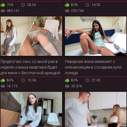
75%
28:54
80%
16:05
480 141
250 764
Предлогаю секс со мной раз в
Неверная жена изменяет с
неделю и ваша квартира будет
незнакомцем в соседнем купе
для меня с бесплатной арендой
поезда
86%
15:34
80%
22:45
18 173
30 376