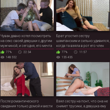
Чувак давно хотел посмотреть
Брат угостил сестру
на секс своей девушки с другим
шампанским и сильно удивился,
мужчиной, и сегодня, его мечта
когда та взяла в рот его член
осуществиться
77%
22:34
77%
11:57
148 552
135 435
После романтического
Взял сестру на понт, что она не
свидания только домой и вести
снимет трусики, а девушка ему