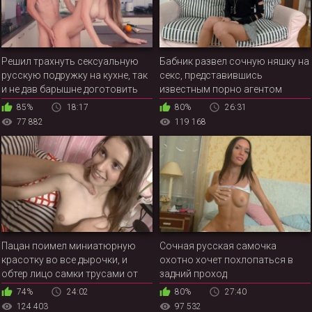
Решил трахнуть сексуальную
Бабник развел сочную няшку на
русскую подружку на кухне, так
секс, представившись
и не дав барышне доготовить
известным порно агентом
ужин
85%
18:17
80%
26:31
77 882
119 168
Пацан поимел миниатюрную
Сочная русская самочка
красотку во все дырочки, и
охотно хочет похлопаться в
обтер лицо самки трусами от
задний проход
спермы
74%
24:02
80%
27:40
124 403
97 532