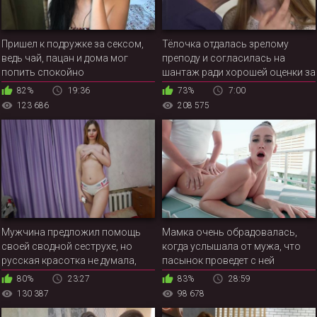
Пришел к подружке за сексом,
Тёлочка отдалась зрелому
ведь чай, пацан и дома мог
преподу и согласилась на
попить спокойно
шантаж ради хорошей оценки за
экзамен
82%
19:36
73%
7:00
123 686
208 575
Мужчина предложил помощь
Мамка очень обрадовалась,
своей сводной сеструхе, но
когда услышала от мужа, что
русская красотка не думала,
пасынок проведет с ней
что братишка намекает на
несколько дней на шикарном
80%
23:27
83%
28:59
интимную близость
курорте
130 387
98 678