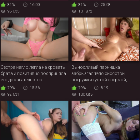
что дала
81%
16:00
81%
25:08
98 033
101 872
Сестра нагло легла на кровать
Выносливый парнишка
брата и позитивно восприняла
забрызгал тело сисястой
его домагательства
подружки густой спермой,
после жаркой ебли
79%
15:56
79%
8:19
92 631
130 083