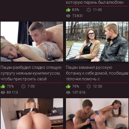
которую парень был влюблен
тогда
83%
11:45
73 831
Пацан разбудил сладко спящую
Пацан заманил русскую
супругу нежным кунилингусом,
ботанку к себе домой, пообещав
чтобы пристроить свой
тёлочке помочь с
возбужденный член между ног
начертательной геометрией
75%
7:03
76%
12:30
русской красотки
89 113
107 616