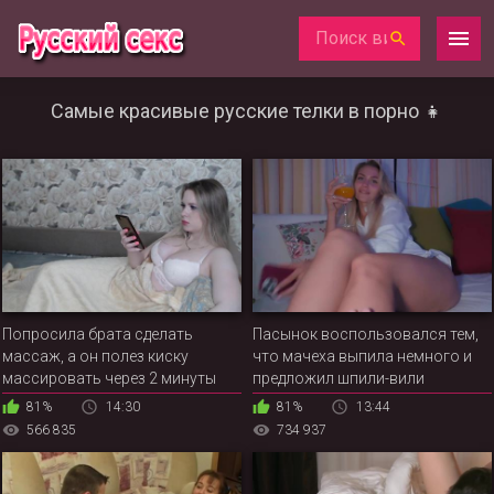
Самые красивые русские телки в порно 👧
Попросила брата сделать
Пасынок воспользовался тем,
массаж, а он полез киску
что мачеха выпила немного и
массировать через 2 минуты
предложил шпили-вили
81%
14:30
81%
13:44
566 835
734 937