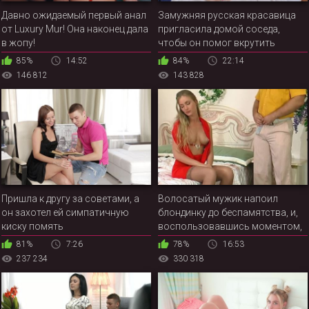
Давно ожидаемый первый анал
Замужняя русская красавица
от Luxury Mur! Она наконец дала
пригласила домой соседа,
в жопу!
чтобы он помог вкрутить
лампочку и хорошенько
85%
14:52
84%
22:14
отодрал ненасытную бабу
146 812
143 828
Пришла к другу за советами, а
Волосатый мужик напоил
он захотел ей симпатичную
блондинку до беспамятства, и,
киску помять
воспользовавшись моментом,
проник в задний проход
81%
7:26
78%
16:53
российской красотки
237 234
330 318