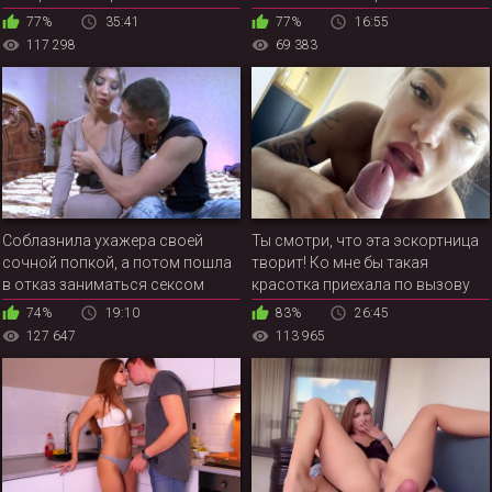
77%
35:41
77%
16:55
117 298
69 383
Соблазнила ухажера своей
Ты смотри, что эта эскортница
сочной попкой, а потом пошла
творит! Ко мне бы такая
в отказ заниматься сексом
красотка приехала по вызову
74%
19:10
83%
26:45
127 647
113 965