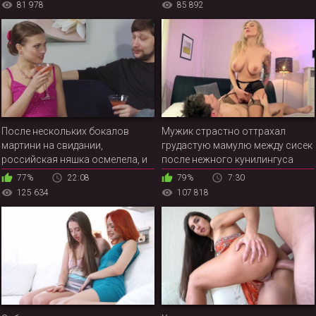
81 978
85 892
После нескольких бокалов
Мужик страстно оттрахал
мартини на свидании,
грудастую мамулю между сисек
российская няшка осмелела, и
после нежного кунилингуса
согласилась на секс с
77%
22:08
79%
7:30
ухажером
125 634
107 818