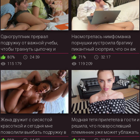
Одногруппник прервал
Насмотрелась нимфоманка
подружку от важной учебы,
порнушки иустроила братику
чтобы трахнуть цыпочку и
пикантный сюрприз, что он аж
кончить в рабочий ротик
шокировался
80%
24:39
71%
32:17
красотки
115 179
119 209
Жена дружит с сисястой
Модная тетя прилетела в гости и
красоткой и сегодня мне
решила, что повзрослевший
позволили выебать подружку в
племянник уже может ублажать
ЖМЖ
её капризную киску