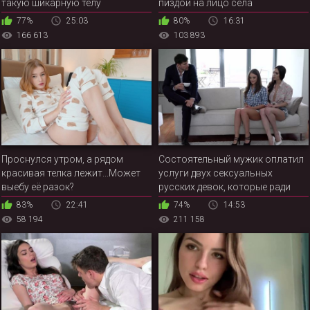
такую шикарную телу
пиздой на лицо села
77%
25:03
80%
16:31
166 613
103 893
Проснулся утром, а рядом
Состоятельный мужик оплатил
красивая телка лежит...Может
услуги двух сексуальных
выебу её разок?
русских девок, которые ради
денег готовы даже очко пацана
83%
22:41
74%
14:53
вылизывать
58 194
211 158