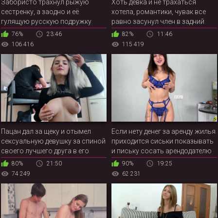
Забористо трахнул рыжую
Хоть девка и не трахаться
сестренку, а заодно и её
хотела, романтики, чувак все
гулящую русскую подружку
равно засунул член в задний
проход бабы
76%
23:46
82%
11:46
106 416
115 419
Пацан дал за щеку и отымел
Если нету денег за аренду жилья
сексуальную девушку за спиной
приходится сиськи показывать
своего лучшего друга в его
и письку сосать арендодателю
квартире
80%
21:50
90%
19:25
74 249
62 231