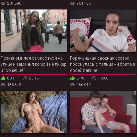
ненасытные дырочки
201 890
204 106
Познакомился с красоткой на
Горяченькая сводная сестра
улице и заманил домой на ликер
проснулась с пальцами брата в
и "общение"
своей вагине
80%
25:15
81%
15:00
186 843
186 646