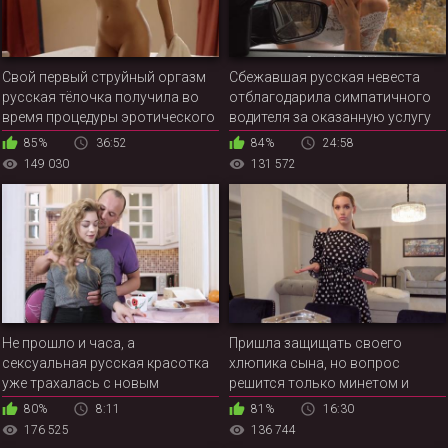
Свой первый струйный оргазм
Сбежавшая русская невеста
русская тёлочка получила во
отблагодарила симпатичного
время процедуры эротического
водителя за оказанную услугу
массажа
85%
36:52
84%
24:58
149 030
131 572
Не прошло и часа, а
Пришла защищать своего
сексуальная русская красотка
хлюпика сына, но вопрос
уже трахалась с новым
решится только минетом и
знакомым у него в квартире
дыркой
80%
8:11
81%
16:30
176 525
136 744