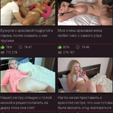
Бухнули с красивой подругой и
Моя очень красивая жена
парень полез снимать с нее
любит секс с самого утра
трусики
78%
18:47
85%
19:48
712 278
279 187
Нашел сестру спящую с голой
Нагло начал приставить к
киской и решил полапать за
красотке сестре, что она готова
дырку пока она спит
была звонить отцу жаловаться