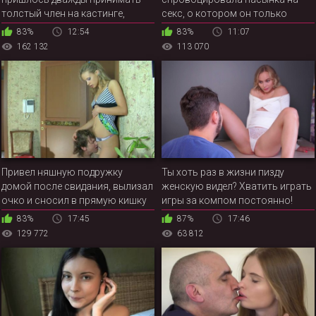
толстый член на кастинге,
секс, о котором он только
чтобы агент испытал обе
мечтал
83%
12:54
83%
11:07
дырочки русской девки
162 132
113 070
Привел няшную подружку
Ты хоть раз в жизни пизду
домой после свидания, вылизал
женскую видел? Хватить играть
очко и сносил в прямую кишку
игры за компом постоянно!
83%
17:45
87%
17:46
129 772
63 812