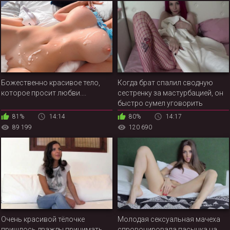
Божественно красивое тело,
Когда брат спалил сводную
которое просит любви....
сестренку за мастурбацией, он
быстро сумел уговорить
русскую красотку на секс
81%
14:14
80%
14:17
89 199
120 690
Очень красивой тёлочке
Молодая сексуальная мачеха
пришлось дважды принимать
спровоцировала пасынка на