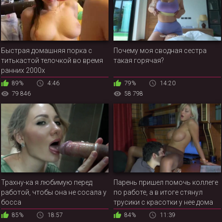
Быстрая домашняя порка с
Почему моя сводная сестра
титькастой телочкой во время
такая горячая?
ранних 2000х
89%
4:46
79%
14:20
79 846
58 798
Трахну-ка я любимую перед
Парень пришел помочь коллеге
работой, чтобы она не сосала у
по работе, а в итоге стянул
босса
трусики с красотки у нее дома
85%
18:57
84%
11:39