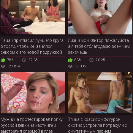
Пацан пригласил лучшего друга
Лизни мой клитор пожалуйста,
в гости, чтобы он занялся
а я тебя отблагодарю всем чем
сексом с его новой подружкой
захочешь
78%
27:35
83%
20:35
121 864
57 006
Мужчина протестировал попку
Тянка с красивой фигурой
русской девки на кастинге и
охотно устроила потрахули с
выстрелил спермой в глаз
симпатичным парнем