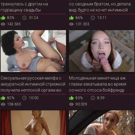
трахнулась с другом на
со сводным братом, но делала
годовщину свадьбы
вид, будто не хочет интимной
близости
83%
31:24
86%
13:11
142 585
101 353
Сексуальная русская милфа с
Молоденькая минетчица аж
аккуратной интимной стрижкой
глазки закатывала во время
получила неплохой оргазм во
сочного отсоса бойфренду
время ебли с ухажером
82%
10:00
83%
8:59
158 650
90 029