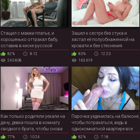
Стащил с мамки платье, и
Зашел к сестре без стука и
хорошенько оттрахал бабу,
застал её полуобнаженной на
оставив в киске русской
кровати и без стеснения
красотки порцию спермы
82%
8:12
83%
12:23
243 808
163 619
Как только родители уехали на
Парочка уединилась на балконе,
дачу, девка пошла в комнату
чтобы потрахаться, ведь в
сводного брата, чтобы снова
однокомнатной квартире все
получить его член в свои
кровати были уже заняты
77%
10:24
82%
7:18