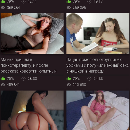
79%
12:11
79%
19:17
389 264
269 096
Мамка пришла к
Пацан помог одногрупнице с
психотерапевту, и после
уроками и получил нежный секс
рассказа красотки, опытный
с няшкой в награду
доктор оттрахал её и
75%
28:30
79%
24:33
посоветовал не переживать по
459 841
213 650
пустякам