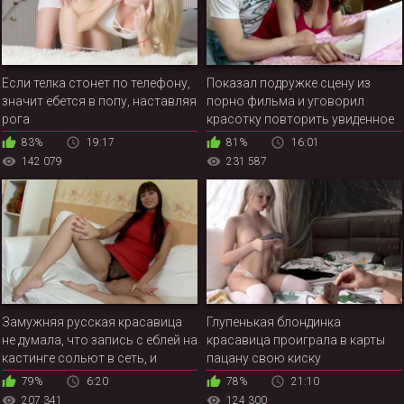
Если телка стонет по телефону,
Показал подружке сцену из
значит ебется в попу, наставляя
порно фильма и уговорил
рога
красотку повторить увиденное
в реале
83%
19:17
81%
16:01
142 079
231 587
Замужняя русская красавица
Глупенькая блондинка
не думала, что запись с еблей на
красавица проиграла в карты
кастинге сольют в сеть, и
пацану свою киску
данный ролик увидит не только
79%
6:20
78%
21:10
муж девицы, но и все её друзья
207 341
124 300