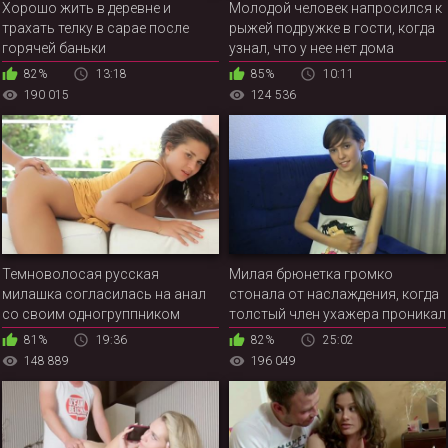
Хорошо жить в деревне и
Молодой человек напросился к
трахать телку в сарае после
рыжей подружке в гости, когда
горячей баньки
узнал, что у нее нет дома
родителей
82%
13:18
85%
10:11
190 015
124 536
Темноволосая русская
Милая брюнетка громко
милашка согласилась на анал
стонала от наслаждения, когда
со своим одногруппником
толстый член ухажера проникал
глубоко в киску
81%
19:36
82%
25:02
148 889
196 049