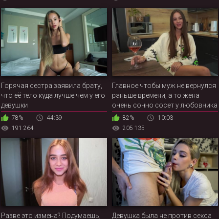
Горячая сестра заявила брату,
Главное чтобы муж не вернулся
что её тело куда лучше чем у его
раньше времени, а то жена
девушки
очень сочно сосет у любовника
78%
44:39
82%
10:03
191 264
205 135
Разве это измена? Подумаешь,
Девушка была не против секса