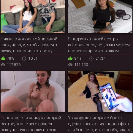
Няшка с волосатой писькой
Я подружка твоей сестры,
заскучала, и, чтобы развеять
которая опоздает, а мы можем
скуку, позвонила старому
провести время с толком
приятелю, который был не
78%
10:51
84%
21:37
против приехать на быстрый
117 826
111 150
перепихон
Пацан залез в ванну к сводной
Уговорила сводного брата
сестре, после чего развел
сделать несколько порно фото
сексуальную крошку на секс
для бывшего, и так возбудилась,