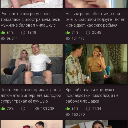
Русская няшка регулярно
Нельзя расслабляться, если
трахалась с иностранцем, ведь
очень красивой подруге 18-лет
мужчина баловал милашку с
и она дает, как секс рабыня
волосатой киской дорогими
81%
13:18
74%
20:45
подарками
98 544
154 475
Пока тёлочка покоряла игровые
Зрелой начальнице нужен
автоматы в интернете, молодой
покладистый пиздолиз, а не
супруг трахал её лучшую
рабочая лошадка
подружку
79%
103 239
81%
11:34
160 570