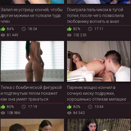
Залил ее устрицу кончей, чтобы
Поиграла пальчиком в тугой
другие мужики не толкали туда
попке, после чего позволила
член
любовнику вогнать в анал
толстый член
84%
18:04
82%
17:11
81 449
102 235
Телка с бомбической фигуркой
Паренек мощно кончил в
и подтянутым телом покажет
сочную киску подружки,
как она умеет трахаться
хорошенько отлизав милашке
перед этим приятным моментом
80%
17:19
80%
10:44
108 986
84 540