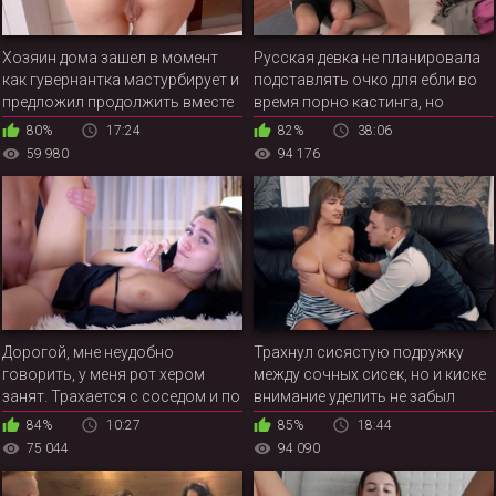
Хозяин дома зашел в момент
Русская девка не планировала
как гувернантка мастурбирует и
подставлять очко для ебли во
предложил продолжить вместе
время порно кастинга, но
строгий агент настоял на своем
80%
17:24
82%
38:06
59 980
94 176
Дорогой, мне неудобно
Трахнул сисястую подружку
говорить, у меня рот хером
между сочных сисек, но и киске
занят. Трахается с соседом и по
внимание уделить не забыл
телефону с парнем говорит
84%
10:27
85%
18:44
75 044
94 090