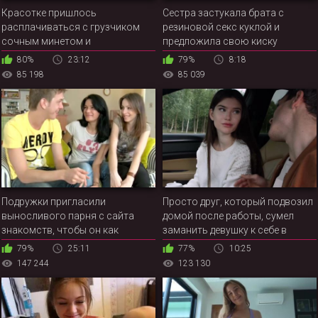
Красотке пришлось
Сестра застукала брата с
расплачиваться с грузчиком
резиновой секс куклой и
сочным минетом и
предложила свою киску
подхвостником
80%
23:12
79%
8:18
85 198
85 039
Подружки пригласили
Просто друг, который подвозил
выносливого парня с сайта
домой после работы, сумел
знакомств, чтобы он как
заманить девушку к себе в
следует оттрахал русских девок
гости, где и склонил девицу к
79%
25:11
77%
10:25
во все дырки
жаркой ебле
147 244
123 130