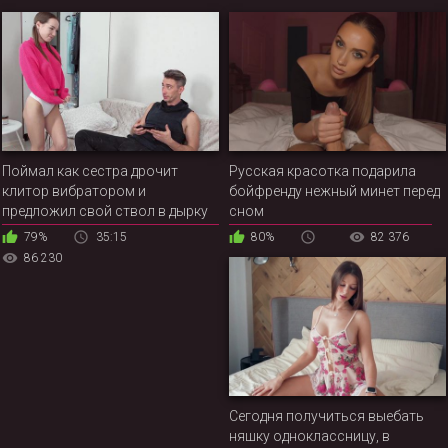
Поймал как сестра дрочит
Русская красотка подарила
клитор вибратором и
бойфренду нежный минет перед
предложил свой ствол в дырку
сном
79%
35:15
80%
82 376
86 230
Сегодня получиться выебать
няшку одноклассницу, в