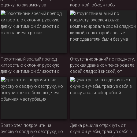
оценку по экзамену за
короткой юбке, чтобы
анальный секс
договориться за хорошую
оценку на экзамене
Похотливый зрелый препод
Отсутствие знаний по предмету,
хитростью склонил русскую
русская девка компенсировала
девку к интимной близости с
своей сладкой киской, от
окончанием в ротик
которой зрелые преподаватели
были без ума
Брат хотел подрочить на
Девка решила отдохнуть от
русскую сводную сеструху, но
скучной учебы, трахнув себя в