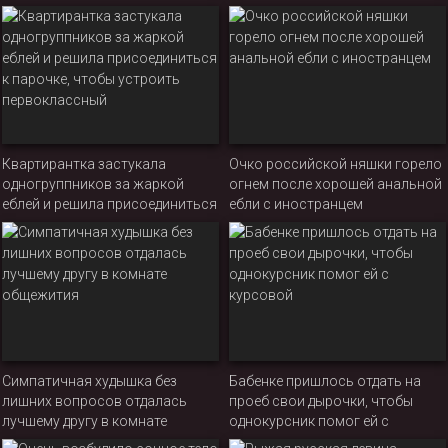
нуждалась в подписи мужика в
обходном листе
Квартирантка застукала
Очко российской няшки горело
одногруппников за жаркой
огнем после хорошей анальной
еблей и решила присоединиться
ебли с иностранцем
к парочке, чтобы устроить
первоклассный
Симпатичная худышка без
Бабенке пришлось отдать на
лишних вопросов отдалась
проеб свои дырочки, чтобы
лучшему другу в комнате
однокурсник помог ей с
общежития
курсовой