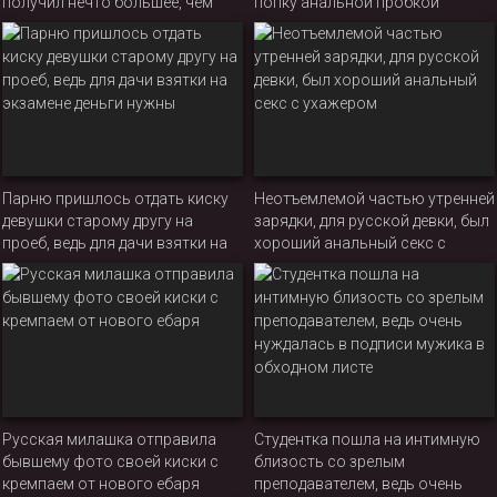
получил нечто большее, чем
попку анальной пробкой
обычная мастурбация
Парню пришлось отдать киску
Неотъемлемой частью утренней
девушки старому другу на
зарядки, для русской девки, был
проеб, ведь для дачи взятки на
хороший анальный секс с
экзамене деньги нужны
ухажером
Русская милашка отправила
Студентка пошла на интимную
бывшему фото своей киски с
близость со зрелым
кремпаем от нового ебаря
преподавателем, ведь очень