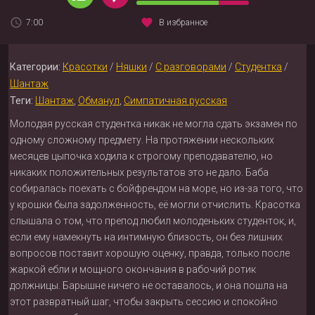
7:00
В избранное
Категории:
Красотки
/
Няшки
/
С разговорами
/
Студентка
/
Шантаж
Теги:
Шантаж
,
Обманул
,
Симпатичная русская
Молодая русская студентка никак не могла сдать экзамен по
одному сложному предмету. На протяжении нескольких
месяцев цыпочка ходила к строгому преподавателю, но
никаких положительных результатов это не дало. Баба
собиралась поехать с бойфрендом на море, но из-за того, что
у крошки была задолженность, её могли отчислить. Красотка
слышала о том, что препод любил молоденьких студенток, и,
если ему намекнуть на интимную близость, он без лишних
вопросов поставит хорошую оценку, правда, только после
жаркой ебли и мощного окончания в рабочий ротик
должницы. Барышне ничего не оставалось, и она пошла на
этот развратный шаг, чтобы закрыть сессию и спокойно