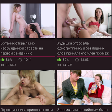
Ботаник открыл мир
Худышка отсосала
необузданной страсти на
одногруппнику и без лишних
первом свидании с
слов приняла его член промеж
одногруппницой
аппетитных булочек
86%
10:11
80%
12:03
12 540
44 807
Одногруппница пришла в гости
Заниматься английским было