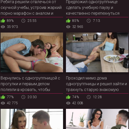
Ребята решили отвлечься от
Предложил одногруппнице
скучной учебы, устроив жаркий
сделать учебную паузу и
порно марафон с аналом и
качественно перепехнуться
оральными ласками
89%
25:55
85%
7:13
35 973
32 965
Вернулись с одногруппницой с
Проходил мимо дома
прогулки и первым делом
одногруппницы и решил зайти и
полезли в кровать, чтобы
трахнуть старую знакомую
потрахаться
77%
20:30
74%
12:28
42 775
42 008