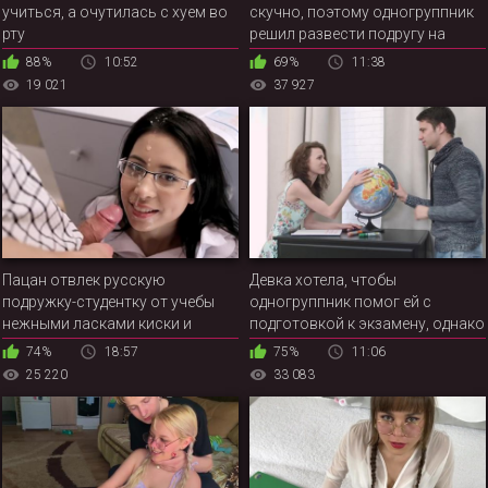
учиться, а очутилась с хуем во
скучно, поэтому одногруппник
рту
решил развести подругу на
анальную еблю, чтобы
88%
10:52
69%
11:38
отвлечься от учебы
19 021
37 927
Пацан отвлек русскую
Девка хотела, чтобы
подружку-студентку от учебы
одногруппник помог ей с
нежными ласками киски и
подготовкой к экзамену, однако
жарким сексом
похотливый самец хотел
74%
18:57
75%
11:06
поскорее засадить русской
25 220
33 083
красотке