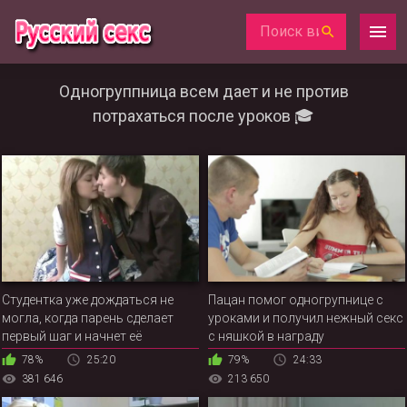
Одногруппница всем дает и не против
потрахаться после уроков 🎓
Студентка уже дождаться не
Пацан помог одногрупнице с
могла, когда парень сделает
уроками и получил нежный секс
первый шаг и начнет её
с няшкой в награду
раздевать
78%
25:20
79%
24:33
381 646
213 650