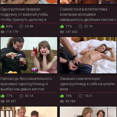
Одногруппник прервал
Совместное распитие пива
подружку от важной учебы,
компании молодёжи
чтобы трахнуть цыпочку и
завершилось двойным сексом с
кончить в рабочий ротик
русскими девками
80%
24:39
77%
22:19
красотки
115 179
147 450
Напоил до бессознательного
Заманил симпатичную
красивую одногруппницу и
одногруппницу к себе на шпили-
выебал как давно мечтал
вили
77%
42:14
76%
13:21
99 327
99 184