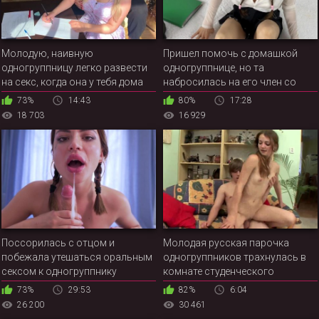
Молодую, наивную
Пришел помочь с домашкой
одногруппницу легко развести
одногруппнице, но та
на секс, когда она у тебя дома
набросилась на его член со
сходу
73%
14:43
80%
17:28
18 703
16 929
Поссорилась с отцом и
Молодая русская парочка
побежала утешаться оральным
одногруппников трахнулась в
сексом к одногруппнику
комнате студенческого
общежития
73%
29:53
82%
6:04
26 200
30 461