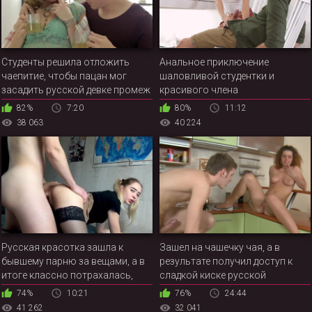
Студенты решила отложить
Анальное приключение
чаепитие, чтобы пацан мог
шаловливой студентки и
засадить русской девке промеж
красивого члена
булок свой набухший член
82%
7:20
80%
11:12
38 063
40 224
Русская красотка зашла к
Зашел на чашечку чая, а в
бывшему парню за вещами, а в
результате получил доступ к
итоге классно потрахалась,
сладкой киске русской
пока нынешний ухажер ждал её
подружки
74%
10:21
76%
24:44
в машине
41 262
32 041