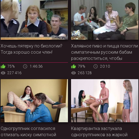
Хочешь пятерку по биологии?
Халявное пиво и пицца помогли
Тогда хорошо соси член!
симпатичным русским бабам
раскрепоститься, чтобы
потрахаться с новыми
75%
1:46:36
79%
20:10
знакомыми
227 416
263 128
Одногруппник согласился
Квартирантка застукала
отлизать киску симпотной
одногруппников за жаркой