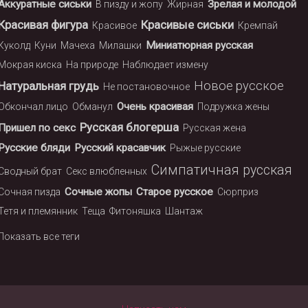
Аккуратные сиськи
Зрелая и молодой
В пизду и жопу
Жирная
Красивая фигура
Красивые сиськи
Красивое
Кремпай
Миниатюрная русская
Куколд
Куни
Мачеха
Милашки
Мокрая киска
На природе
Наблюдает измену
Новое русское
Натуральная грудь
Не постановочное
Очень красивая
Обкончал лицо
Обманул
Подружка жены
Русская блогерша
Пришел по секс
Русская жена
Русские бляди
Русский красавчик
Рыжые русские
Симпатичная русская
Сводный брат
Секс влюбленных
Сочные жопы
Старое русское
Сочная пизда
Сюрприз
Тетя и племянник
Теща
Фитоняшка
Шантаж
Показать все теги