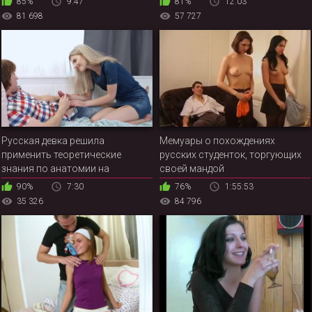
85%
9:47
81%
12:03
81 698
57 727
Русская девка решила
Мемуары о похождениях
применить теоретические
русских студенток, торгующих
знания по анатомии на
своей мандой
практике, трахнувшись с
90%
7:30
76%
1:55:53
одногруппником
35 326
84 796