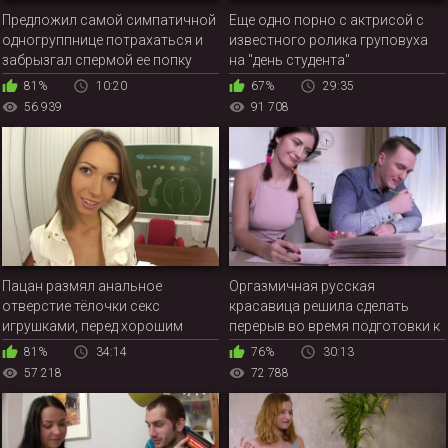
Предложил самой симпатичной
Еще одно порно c актрисой с
одногруппнице потрахаться и
известного ролика груповуха
забрызгал спермой ее попку
на "день студента"
81%
10:20
67%
29:35
56 939
91 708
Пацан размял анальное
Оргазмичная русская
отверстие тёлочки секс
красавица решила сделать
игрушками, перед хорошим
перерыв во время подготовки к
трахом в задний проход
экзамену, чтобы хорошенько
81%
34:14
76%
30:13
потрахаться
57 218
72 788