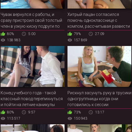
Чувак вернулся с работы, и
Хитрый пацан согласился
сразу пристроил свой толстый
помочь однокласснице с
член в узкую киску подруги по
компом, рассчитывая развести
учебе
русскую красотку на секс
80%
5:00
79%
27:09
138 983
157 869
Конец учебного года - такой
Рискнул засунуть руку в трусики
классный повод перепихнуться
одногруппницы когда они
и пойти на летние каникулы
готовились к сессии
80%
9:57
73%
13:17
113 517
150 943