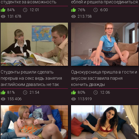
студентке за возможность
еблей и решила присоединиться
списать ответы по важному
к парочке, чтобы устроить
84%
12:01
76%
6:00
тесту
первоклассный
131 678
213 758
Студенты решили сделать
Однокурсница пришла в гости и
перерыв на секс ведь занятия
анусом заставила парня
английским давались не так
кончить дважды
легко, как хотелось бы
81%
21:54
80%
12:06
155 406
113 919