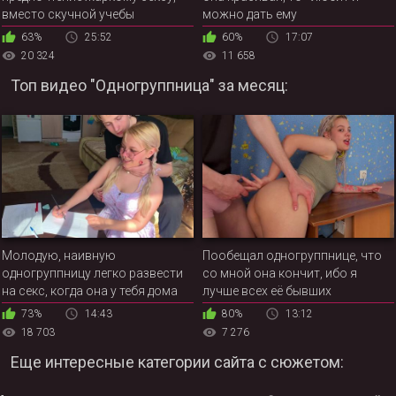
вместо скучной учебы
можно дать ему
63%
25:52
60%
17:07
20 324
11 658
Топ видео "Одногруппница" за месяц:
Молодую, наивную
Пообещал одногруппнице, что
одногруппницу легко развести
со мной она кончит, ибо я
на секс, когда она у тебя дома
лучше всех её бывших
73%
14:43
80%
13:12
18 703
7 276
Еще интересные категории сайта с сюжетом: