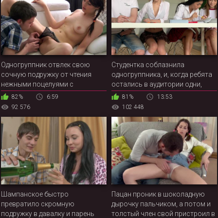
Одногруппник отвлек свою
Студентка соблазнила
сочную подружку от чтения
одногруппника, и, когда ребята
нежными поцелуями с
остались в аудитории одни,
интригующим продолжением
русская красавица занялась с
82%
6:59
81%
13:53
чуваком сексом до оргазма
92 576
102 448
Шампанское быстро
Пацан проник в шоколадную
превратило скромную
дырочку пальчиком, а потом и
подружку в давалку и парень
толстый член свой пристроил в