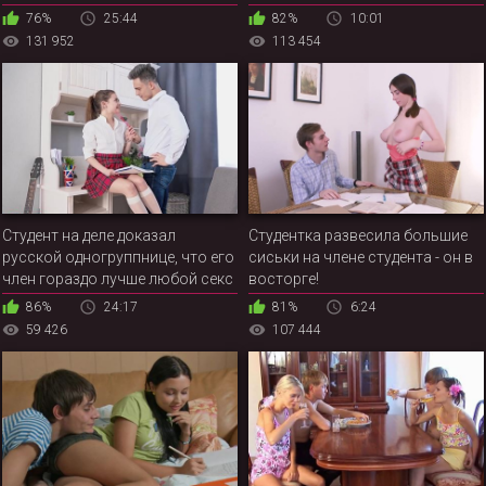
наконец залез в её трусики
задний проход одногруппницы
76%
25:44
82%
10:01
давалки
131 952
113 454
Студент на деле доказал
Студентка развесила большие
русской одногруппнице, что его
сиськи на члене студента - он в
член гораздо лучше любой секс
восторге!
игрушки и других заменителей
86%
24:17
81%
6:24
59 426
107 444