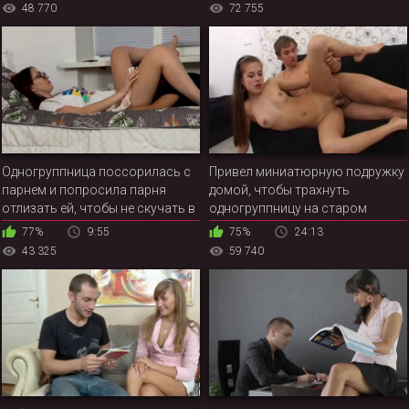
48 770
72 755
Одногруппница поссорилась с
Привел миниатюрную подружку
парнем и попросила парня
домой, чтобы трахнуть
отлизать ей, чтобы не скучать в
одногруппницу на старом
одиночестве
диване
77%
9:55
75%
24:13
43 325
59 740