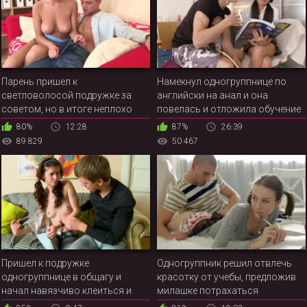
Парень пришел к
Намекнул одногруппнице по
светловолосой подружке за
английски на анал и она
советом, но в итоге неплохо
повелась и отложила обучение
потрахался с симпатичной
80%
12:28
87%
26:39
одногруппницей
89 829
50 467
Пришел к подружке
Одногруппник решил отвлечь
одногруппнице в общагу и
красотку от учебы, предложив
начал навязчиво клеиться и
милашке потрахаться
лезть в трусики