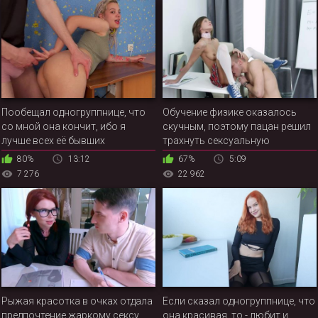
Пообещал одногруппнице, что
Обучение физике оказалось
со мной она кончит, ибо я
скучным, поэтому пацан решил
лучше всех её бывших
трахнуть сексуальную
подружку
80%
13:12
67%
5:09
7 276
22 962
Рыжая красотка в очках отдала
Если сказал одногруппнице, что
предпочтение жаркому сексу,
она красивая, то - любит и