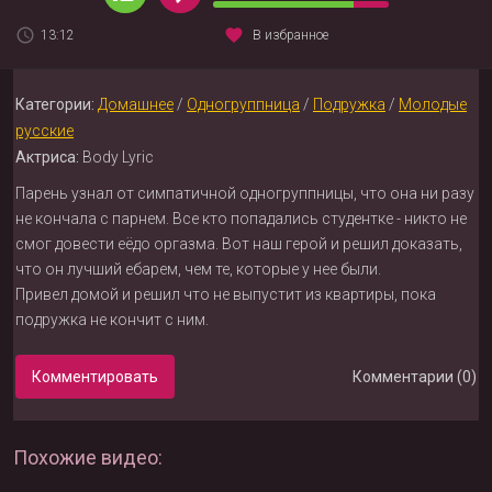
13:12
В избранное
Категории:
Домашнее
/
Одногруппница
/
Подружка
/
Молодые
русские
Актриса:
Body Lyric
Парень узнал от симпатичной одногруппницы, что она ни разу
не кончала с парнем. Все кто попадались студентке - никто не
смог довести еёдо оргазма. Вот наш герой и решил доказать,
что он лучший ебарем, чем те, которые у нее были.
Привел домой и решил что не выпустит из квартиры, пока
подружка не кончит с ним.
Комментировать
Комментарии (0)
Похожие видео: