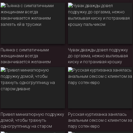
списать ответы по важному
тесту
Пьянка с симпатичными
Чувак дважды довел подружку
женщинами всегда
до оргазма, нежно вылизывая
заканчивается желанием
киску и потрахивая крошку
залезть ей в трусики
пальчиком
Привел миниатюрную подружку
Русская куртизанка занялась
домой, чтобы трахнуть
анальным сексом с клиентом за
одногруппницу на старом
пару сотен евро
диване