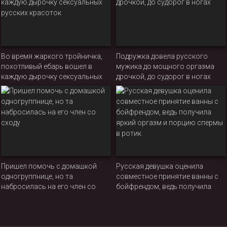
Во время жаркого тройничка,
Подружка довела русского
похотливый ебарь вошел в
мужика до мощного оргазма
каждую дырочку сексуальных
дрочкой, до судорог в ногах
русских красоток
Пришел помочь с домашкой
Русская девушка оценила
одногруппнице, но та
совместное принятие ванны с
набросилась на его член со
бойфрендом, ведь получила
сходу
яркий оргазм и порцию спермы
в ротик