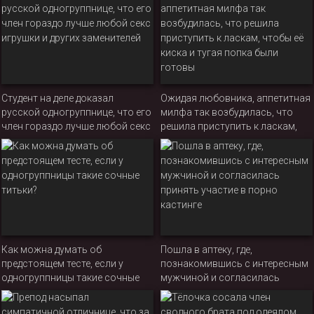
Студент на деле доказал
Ожидая любовника, аппетитная
русской одногруппнице, что его
милфа так возбудилась, что
член гораздо лучше любой секс
решила приступить к ласкам,
игрушки и других заменителей
чтобы её киска и тугая попка
были готовы
Как можна думать об
Пошла в аптеку, где,
предстоящем тесте, если у
познакомившись с интересным
одногруппницы такие сочные
мужчиной и согласилась
титьки?
принять участие в порно
кастинге