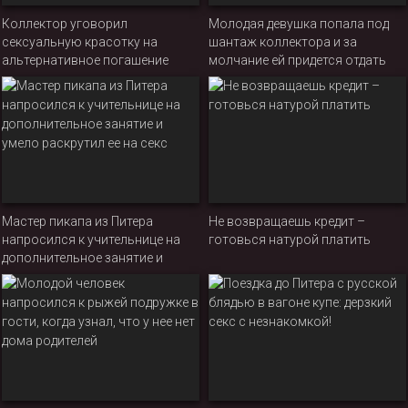
Коллектор уговорил
Молодая девушка попала под
сексуальную красотку на
шантаж коллектора и за
альтернативное погашение
молчание ей придется отдать
кредита
свое тело на час
Мастер пикапа из Питера
Не возвращаешь кредит –
напросился к учительнице на
готовься натурой платить
дополнительное занятие и
умело раскрутил ее на секс