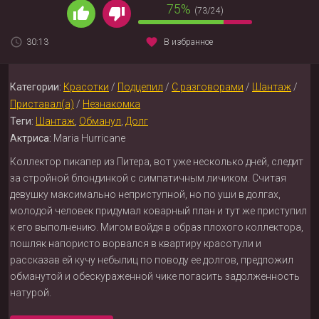
75%
(73/24)
30:13
В избранное
Категории:
Красотки
/
Подцепил
/
С разговорами
/
Шантаж
/
Приставал(а)
/
Незнакомка
Теги:
Шантаж
,
Обманул
,
Долг
Актриса:
Maria Hurricane
Коллектор пикапер из Питера, вот уже несколько дней, следит
за стройной блондинкой с симпатичным личиком. Считая
девушку максимально неприступной, но по уши в долгах,
молодой человек придумал коварный план и тут же приступил
к его выполнению. Мигом войдя в образ плохого коллектора,
пошляк напористо ворвался в квартиру красотули и
рассказав ей кучу небылиц по поводу ее долгов, предложил
обманутой и обескураженной чике погасить задолженность
натурой.