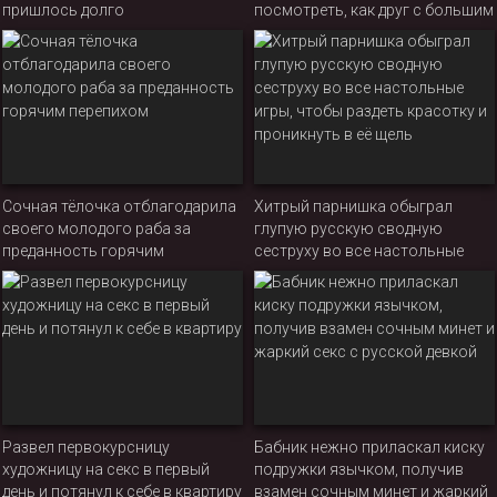
пришлось долго
посмотреть, как друг с большим
расплачиваться сочной киской
членом оттрахает его новую
с банкирами
девушку
Сочная тёлочка отблагодарила
Хитрый парнишка обыграл
своего молодого раба за
глупую русскую сводную
преданность горячим
сеструху во все настольные
перепихом
игры, чтобы раздеть красотку и
проникнуть в её щель
Развел первокурсницу
Бабник нежно приласкал киску
художницу на секс в первый
подружки язычком, получив
день и потянул к себе в квартиру
взамен сочным минет и жаркий