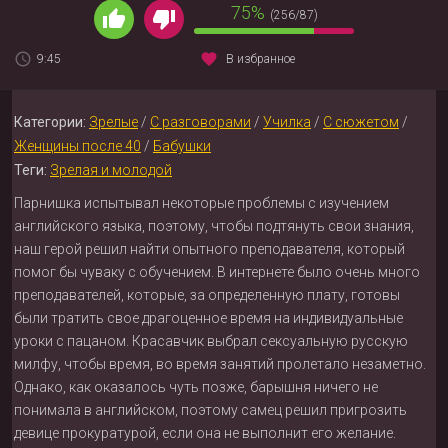
75%
(256/87)
9:45
В избранное
Категории:
Зрелые
/
С разговорами
/
Училка
/
С сюжетом
/
Женщины после 40
/
Бабушки
Теги:
Зрелая и молодой
Парнишка испытывал некоторые проблемы с изучением
английского языка, поэтому, чтобы подтянуть свои знания,
наш герой решил найти опытного преподавателя, который
помог бы чуваку с обучением. В интернете было очень много
преподавателей, которые, за определенную плату, готовы
были тратить свое драгоценное время на индивидуальные
уроки с пацаном. Красавчик выбрал сексуальную русскую
милфу, чтобы время, во время занятий пролетало незаметно.
Однако, как оказалось чуть позже, барышня ничего не
понимала в английском, поэтому самец решил пригрозить
девице прокуратурой, если она не выполнит его желание.