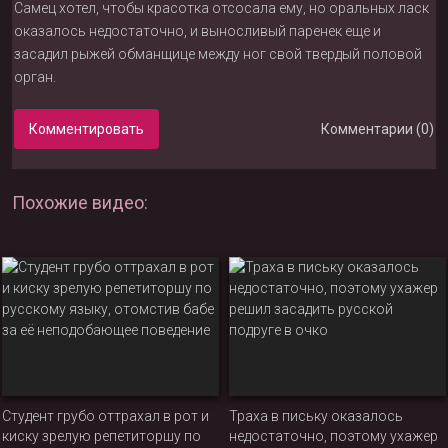
Самец хотел, чтобы красотка отсосала ему, но оральных ласк
оказалось недостаточно, и выносливый паренек еще и
засадил рыжей обманщице между ног свой твердый половой
орган.
Комментировать
Комментарии (0)
Похожие видео:
Студент грубо оттрахал в рот и
Траха в письку оказалось
киску зрелую репетиторшу по
недостаточно, поэтому ухажер