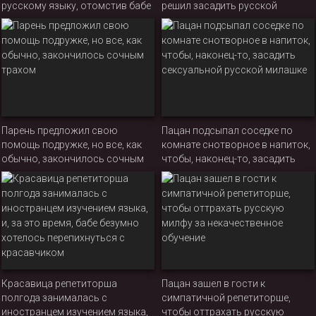
русскому языку, отомстив бабе
решил засадить русской
за её неподобающее поведение
подруге в очко
Парень предложил свою
Пацан подсыпал соседке по
помощь подружке, но все, как
комнате снотворное в напиток,
обычно, закончилось сочным
чтобы, наконец-то, засадить
трахом
сексуальной русской милашке
Красавица репетиторша
Пацан зашел в гости к
полгода занималась с
симпатичной репетиторше,
иностранцем изучением языка,
чтобы оттрахать русскую