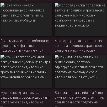
и, за это время, бабе безумно
милфу за некачественное
хотелось перепихнуться с
обучение
красавчиком
Пока мужик ехал к любовнице,
Молодая училка попалась на
русская милфа решила
взятке и пришлось трахаться с
подготовить киску нежной
2мя учениками у которых
мастурбацией
компромат за который в
тюрьму сесть можно
Мужик всегда заказывал
Заниматься английским было
сексуальных русских девок для
скучно, поэтому одногруппник
секса через сайт, чтобы не
решил развести подругу на
тратить время на свидания и
анальную еблю, чтобы