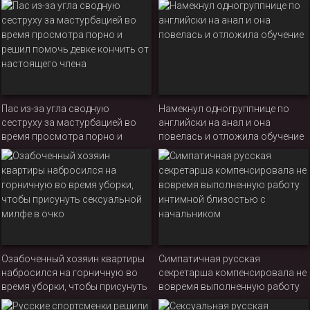
ухаживания за ровесницами
отвлечься от учебы
Пас из-за угла сводную
Намекнул одногруппнице по
сеструху за мастурбацией во
английски на анал и она
время просмотра порно и
повелась и отложила обучение
решил помочь девке кончить от
настоящего члена
Озабоченный хозяин квартиры
Симпатичная русская
набросился на горничную во
секретарша компенсировала не
время уборки, чтобы присунуть
вовремя выполненную работу
сексуальной милфе в очко
интимной близостью с