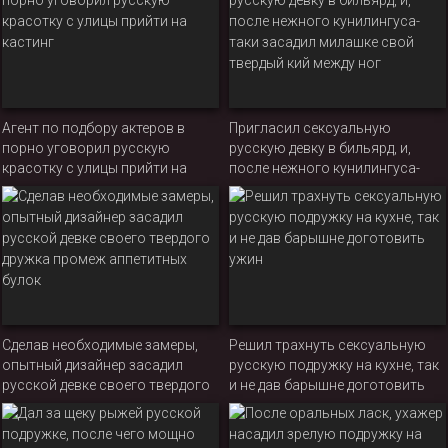
Агент по подбору актеров в
Пригласил сексуальную
порно уговорил русскую
русскую девку в бильярд, и,
красотку с улицы прийти на
после нежного кунилингуса-
кастинг
таки засадил милашке свой
твердый кий между ног
Сделав необходимые замеры,
Решил трахнуть сексуальную
опытный дизайнер засадил
русскую подружку на кухне, так
русской девке своего твердого
и не дав барышне доготовить
дружка промеж аппетитных
ужин
булок