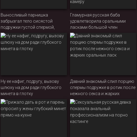
Выносливый парнишка
Гламурная русская баба
забрызгал тело сисястой
удовлетворила оральными
подружки густой спермой,
ласками большой член
после жаркой ебли
бойфренда, позволив пацану
снять процесс отсоса на
камеру
Ну ее нафиг, подругу, вызову
Давний знакомый слил порцию
шлюху на дом ради глубокого
спермы подружке в ротик после
минета в глотку
нежного секса и жарких
оральных ласк