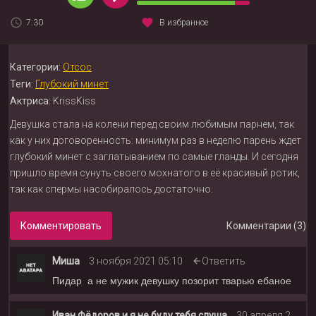
7:30
В избранное
Категории:
Отсос
Теги:
Глубокий минет
Актриса:
KrissKiss
Девушка стала на колени перед своим любимым парнем, так
как у них договоренность: минимум раз в неделю парень ждет
глубокий минет с заглатыванием по самые гланды. И сегодня
пришло время сунуть своего мохнатого в её красивый ротик,
так как спермы насобиралось достаточно.
Комментировать
Комментарии (3)
Миша
3 ноября 2021 05:10
Ответить
Пидар а не мужик девушку позорит тварью ебаное
Иван Фёдоров и я не буду тебя слуша
30 апреля 2022 03:09