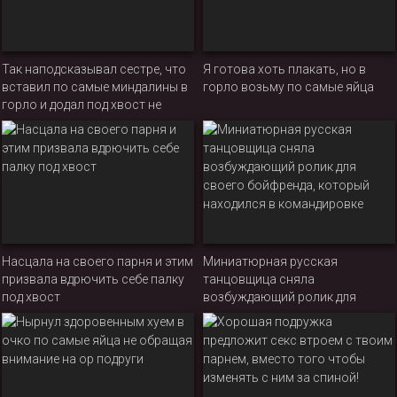
Так наподсказывал сестре, что
Я готова хоть плакать, но в
вставил по самые миндалины в
горло возьму по самые яйца
горло и додал под хвост не
впервые
Насцала на своего парня и этим
Миниатюрная русская
призвала вдрючить себе палку
танцовщица сняла
под хвост
возбуждающий ролик для
своего бойфренда, который
находился в командировке