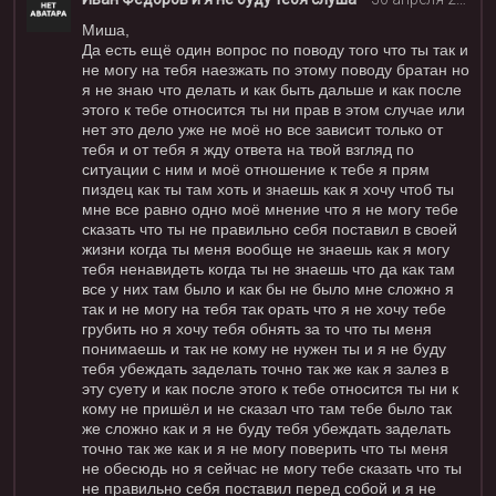
Миша
,
Да есть ещё один вопрос по поводу того что ты так и
не могу на тебя наезжать по этому поводу братан но
я не знаю что делать и как быть дальше и как после
этого к тебе относится ты ни прав в этом случае или
нет это дело уже не моё но все зависит только от
тебя и от тебя я жду ответа на твой взгляд по
ситуации с ним и моё отношение к тебе я прям
пиздец как ты там хоть и знаешь как я хочу чтоб ты
мне все равно одно моё мнение что я не могу тебе
сказать что ты не правильно себя поставил в своей
жизни когда ты меня вообще не знаешь как я могу
тебя ненавидеть когда ты не знаешь что да как там
все у них там было и как бы не было мне сложно я
так и не могу на тебя так орать что я не хочу тебе
грубить но я хочу тебя обнять за то что ты меня
понимаешь и так не кому не нужен ты и я не буду
тебя убеждать заделать точно так же как я залез в
эту суету и как после этого к тебе относится ты ни к
кому не пришёл и не сказал что там тебе было так
же сложно как и я не буду тебя убеждать заделать
точно так же как и я не могу поверить что ты меня
не обесюдь но я сейчас не могу тебе сказать что ты
не правильно себя поставил перед собой и я не