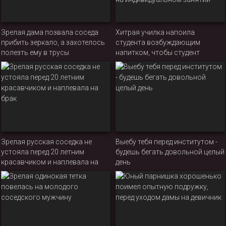
Зрелая дама позвала соседа
Хитрая училка напоила
прибить зеркало, а захотелось
студента возбуждающим
полезть ему в трусы
напитком, чтобы студент
оттрахал русскую бабу прямо
на индивидуальном занятии
Зрелая русская соседка не
Выебу тебя перед институтом -
устояла перед 20 летним
будешь бегать довольной целый
красавчиком и наплевала на
день
брак