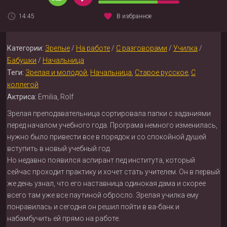
14:45
В избранное
Категории:
Зрелые
/
На работе
/
С разговорами
/
Училка
/
Бабушки
/
Начальница
Теги:
Зрелая и молодой
,
Начальница
,
Старое русское
,
С
коллегой
Актриса:
Emilia, Rolf
Зрелая преподавательница сортировала папки с заданиями
перед началом учебного года. Програма немного изменилась,
нужно было привести все в порядок и со спокойной душей
вступить в новый учебный год.
Но недавно появился аспирант пед института, который
сейчас проходит практику и хочет стать учителем. Он в первый
же день узнал, что его наставница одинокая дама и скорее
всего там уже все паутиной обросло. Зрелая училка ему
понравилась и сегодня он решил пойти в ва-банк и
набамбучить ей прямо на работе.