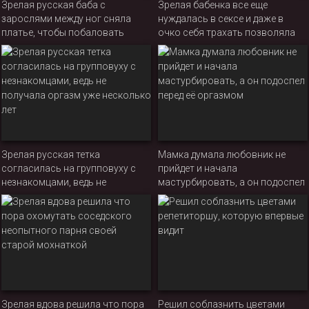
Зрелая русская баба с
Зрелая бабенка все еще
зарослями между ног сняла
нуждалась в сексе и даже в
платье, чтобы побаловать
очко себя трахать позволяла
ухажера мастурбацией
Зрелая русская тетка
Мамка думала любовник не
согласилась на групповуху с
прийдет и начала
незнакомцами, ведь не
мастурбировать, а он подоспел
получала оргазм уже несколько
перед её оргазмом
лет
Зрелая вдова решила что пора
Решил соблазнить цветами