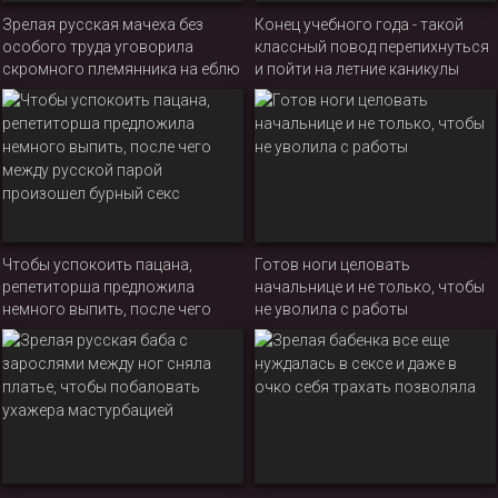
Зрелая русская мачеха без
Конец учебного года - такой
особого труда уговорила
классный повод перепихнуться
скромного племянника на еблю
и пойти на летние каникулы
Чтобы успокоить пацана,
Готов ноги целовать
репетиторша предложила
начальнице и не только, чтобы
немного выпить, после чего
не уволила с работы
между русской парой
произошел бурный секс