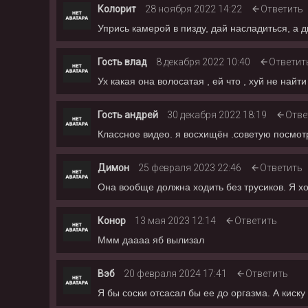
Колорит
28 ноября 2022 14:22
Ответить
Упрись камерой в пизду, дай насладиться, а д
Гость влад
8 декабря 2022 10:40
Ответит
Ух какая она волосатая , ей что , хуй не найти
Гость андрей
30 декабря 2022 18:19
Отве
Классное видео. я восхищён .советую посмот
Димон
25 февраля 2023 22:46
Ответить
Она вообще должна ходить без трусиков. Я хо
Конор
13 мая 2023 12:14
Ответить
Ммм даааа яб вылизал
Вэб
20 февраля 2024 17:41
Ответить
Я бы соски отсасал бы ее до оргазма. А киск