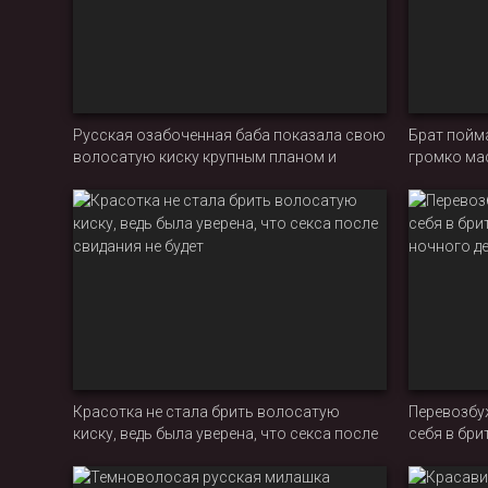
Русская озабоченная баба показала свою
Брат пойма
волосатую киску крупным планом и
громко ма
начала трахать себя игрушкой
дверьми
Красотка не стала брить волосатую
Перевозбу
киску, ведь была уверена, что секса после
себя в бри
свидания не будет
ночного д