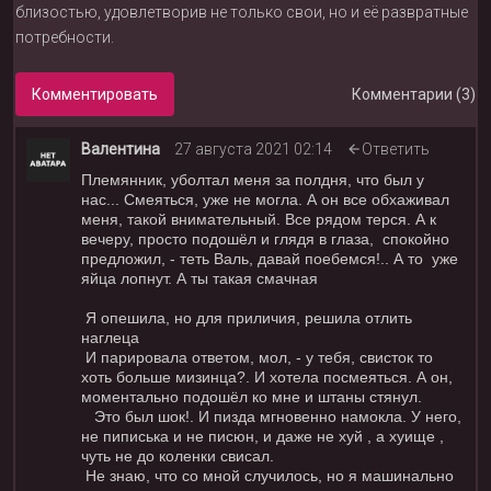
близостью, удовлетворив не только свои, но и её развратные
потребности.
Комментировать
Комментарии (3)
Валентина
27 августа 2021 02:14
Ответить
Племянник, уболтал меня за полдня, что был у
нас... Смеяться, уже не могла. А он все обхаживал
меня, такой внимательный. Все рядом терся. А к
вечеру, просто подошёл и глядя в глаза, спокойно
предложил, - теть Валь, давай поебемся!.. А то уже
яйца лопнут. А ты такая смачная
Я опешила, но для приличия, решила отлить
наглеца
И парировала ответом, мол, - у тебя, свисток то
хоть больше мизинца?. И хотела посмеяться. А он,
моментально подошёл ко мне и штаны стянул.
Это был шок!. И пизда мгновенно намокла. У него,
не пиписька и не писюн, и даже не хуй , а хуище ,
чуть не до коленки свисал.
Не знаю, что со мной случилось, но я машинально