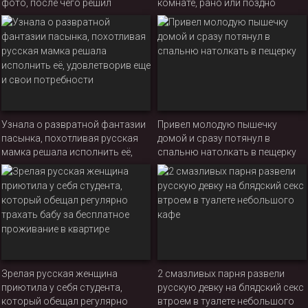
фото, после чего решил
комнате, рано или поздно
присунуть бабе свой твердый
должна была привести к сексу
член между ног
парочки
Узнала о развратной фантазии
Привел молодую пышечку
пасынка, похотливая русская
домой и сразу потянул в
мамка решала исполнить её,
спальню натолкать в пещерку
удовлетворив еще и свои
потребности
Зрелая русская женщина
2 смазливых парня развели
приютила у себя студента,
русскую девку на блядский секс
который обещал регулярно
втроем в туалете небольшого