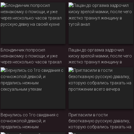
трахать бабу за бесплатное
кафе
проживание в квартире
Блондинчик попросил
Пацан до оргазма задрочил
незнакомку о помощи, и уже
киску зрелой мамки, после чего
через несколько часов трахал
жестко трахнул женщину в
русскую девку на своей кухне
тугой анал
Вернулись со 1го свидания с
Пригласили в гости
сочножопой девкой, и
безотказную русскую давалку,
предались нежным
которую собрались трахать на
сексуальным утехам
протяжении всего вечера