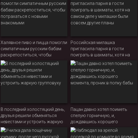
проникновением
Халявное пиво и пицца помогли
Российская милашка
симпатичным русским бабам
пригласила парня в гости
раскрепоститься, чтобы
поиграть в шахматы, хотя на
потрахаться с новыми
самом деле у милашки были
знакомыми
совсем другие планы
В последний холостяцкий день,
Пацан давно хотел поиметь
друзья решили обменяться
спелую горничную, и,
невестами и устроить жаркую
дождавшись хорошего
групповуху
момента, проник в попку бабы