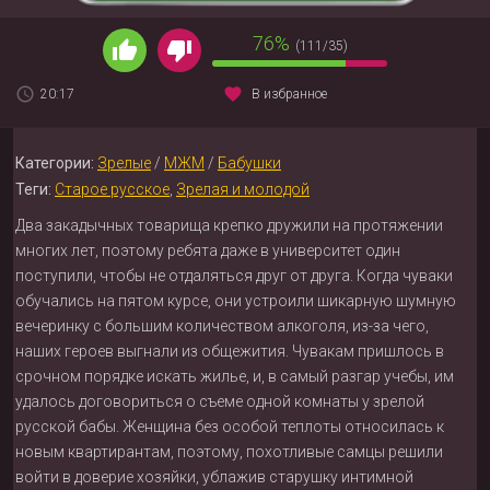
76%
(111/35)
20:17
В избранное
Категории:
Зрелые
/
МЖМ
/
Бабушки
Теги:
Старое русское
,
Зрелая и молодой
Два закадычных товарища крепко дружили на протяжении
многих лет, поэтому ребята даже в университет один
поступили, чтобы не отдаляться друг от друга. Когда чуваки
обучались на пятом курсе, они устроили шикарную шумную
вечеринку с большим количеством алкоголя, из-за чего,
наших героев выгнали из общежития. Чувакам пришлось в
срочном порядке искать жилье, и, в самый разгар учебы, им
удалось договориться о съеме одной комнаты у зрелой
русской бабы. Женщина без особой теплоты относилась к
новым квартирантам, поэтому, похотливые самцы решили
войти в доверие хозяйки, ублажив старушку интимной