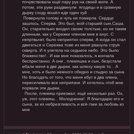
почувствовала ещё пару рук на своей жопе. А
потом, эти руки раздвинули ягодицы и в срамную
дырку сходу вошёл еде один хуй
Повернула голову и чуть не померла. Сердце
зашлось. Сперва. Это был, мой старший сын,Саша.
Он, старательно входил своим толстым, но не таким
длинным, как у Сережки членом мне в анус. С
непртвычкт, было неприятно сперва. А когда он стал
двигаться и Сережка тоже из меня рванула струя
сквирта. И я улетела на седьмое небо. Это было
блаженство!.. И как мне показалось, я кончала
беспрестанно. А они , племяшка и сын, безустали
ебали меня в две дырки, как шлюху какую то... А
мне, хоть и было немного обидно и стыдно за сына.
Но благодать от того, что меня ебут в два члена,
пересиливало все неприязни. И хотелось чтоб мне
порвали эти дырки,
После, племяш приезжал, ещё несколько раз. Ох,
уж, этот племяш... Молодчинка!. Я благодарю его и
сына, за их небрезгливость и всё-таки за любовь ко
мне