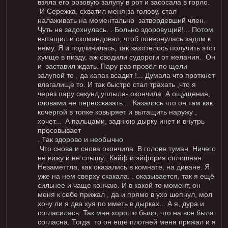
взяла его розовую залупу в рот и засосала в горло.
И Сережка, схватил меня за голову, стал
налаживать на моментально затвердевший член.
Чуть не задохнулась. . Больно здоровущий!... Потом
вытащил и скомандовал, чтоб повернулась задом к
нему. Я и подчинилась, так захотелось получить этот
хуище в пизду, аж сводили судороги от желания. Он
и заставил ждать. Пару раз провёл по щели
залупой то , да капак всадит !... Думала что проткнет
влагалище то. И так быстро стал трахать ,что я
через пару секунд уплыла- окончила. А ощущения,
словами не перессказать... Казалось что он там как
кочергой в топке ковыряет и вытащить наружу ,
хочет... А пальцами, заднюю дырку инет и внутрь
просовывает
. Так здорово и необычно
Что снова и снова окончила. В голове туман. Ничего
не вижу и не слышу.. Кайф и эйфория сплошная.
Незаметтла, как оказались в комнате, на диване. Я
уже на нем сверху скакала. . оказывается, так я ещё
сильнее и чаще кончаю. И в какой то момент, он
меня к себе прижал , да и прямо в ухо шепнул, мол
хочу ли я два хуя по иметь в дырках... А я, дура и
согласилась. Так мне хорошо было, что на все была
согласна. Тогда то он ещё плотней меня прижал и я