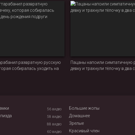
арабанил развратную русскую
Пацаны напоили симпатичную 
торая собиралась уходить на
девку и трахнули тёлочку в два 
ения подруги
амки
Большие жопы
56
видео
 пизда
Домашнее
58
видео
Зрелые
88
видео
Красивый член
60
видео