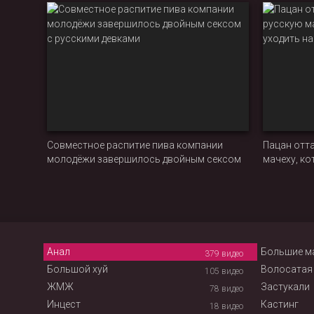
Совместное распитие пива компании
Пацан отт
молодёжи завершилось двойным сексом
мачеху, ко
с русскими девками
день рожд
Анал
Большие м
379
видео
Большой хуй
Волосатая
105
видео
ЖМЖ
Застукали
78
видео
Инцест
Кастинг
18
видео