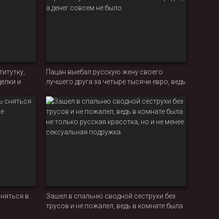
итутку,
Пацан выебал русскую жену своего
елки и
лучшего друга за четыре тысячи евро, ведь
парочке нужно было выплачивать кредит,
а денег совсем не было
няться в
Зашел в спальню сводной сеструхи без
трусов и не пожалел, ведь в комнате была
не только русская красотка, но и не менее