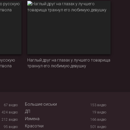
сексуальная подружка
русскую
Наглый друг на глазах у лучшего товарища
ствола
трахнул его любимую девушку
Большие сиськи
67
видео
153
видео
ДП
424
видео
19
видео
Измена
212
видео
166
видео
Красотки
95
видео
501
видео