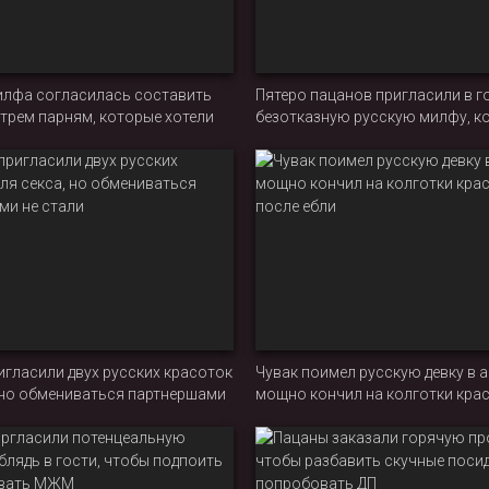
илфа согласилась составить
Пятеро пацанов пригласили в г
трем парням, которые хотели
безотказную русскую милфу, к
трахать бабу
согласилась трахнуться сразу 
мужчинами
гласили двух русских красоток
Чувак поимел русскую девку в а
, но обмениваться партнершами
мощно кончил на колготки кра
после ебли