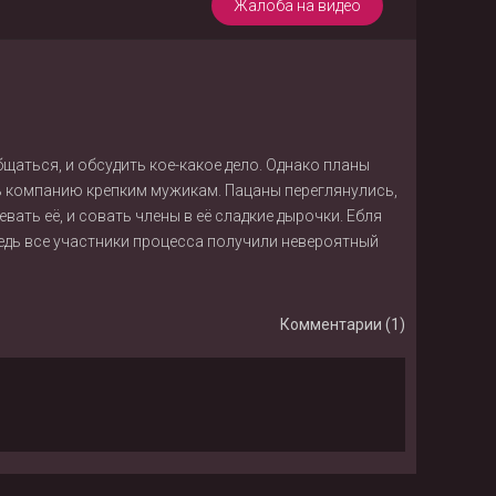
Жалоба на видео
бщаться, и обсудить кое-какое дело. Однако планы
ть компанию крепким мужикам. Пацаны переглянулись,
евать её, и совать члены в её сладкие дырочки. Ебля
 ведь все участники процесса получили невероятный
Комментарии (1)