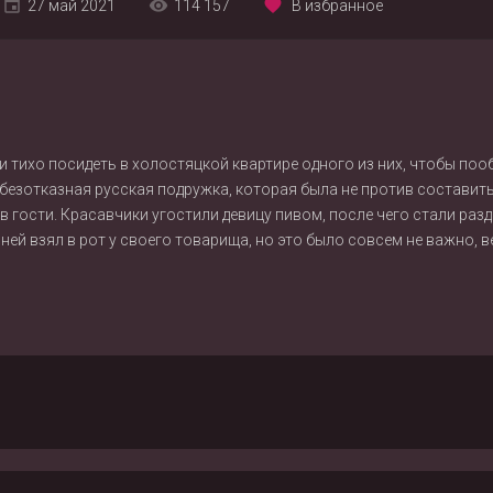
27 май 2021
114 157
В избранное
и тихо посидеть в холостяцкой квартире одного из них, чтобы поо
ь безотказная русская подружка, которая была не против состави
в гости. Красавчики угостили девицу пивом, после чего стали разд
рней взял в рот у своего товарища, но это было совсем не важно,