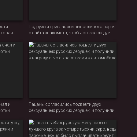
ости
Подружки пригласили выносливого парня
оторая
с сайта знакомств, чтобы он как следует
со всеми
оттрахал русских девок во все дырки
нал и
Пацаны согласились подвезти двух
сотки
сексуальных русских девушек, и получили
в награду секс с красотками в автомобиле