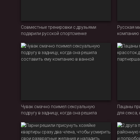
Совместные тренировки с друзьями
Русская м
подарили русской спортсменке
компанию 
невероятный оргазм от двойного
жестко от
проникновения
Чувак смачно поимел сексуальную
Пацаны при
подругу в задницу, когда она решила
для секса
составить ему компанию в ванной
не стали