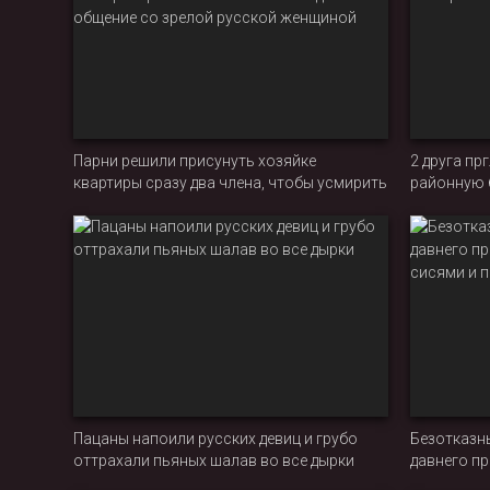
Парни решили присунуть хозяйке
2 друга пр
квартиры сразу два члена, чтобы усмирить
районную б
свои развратные желания и наладить
и попроб
общение со зрелой русской женщиной
Пацаны напоили русских девиц и грубо
Безотказн
оттрахали пьяных шалав во все дырки
давнего пр
сисями и 