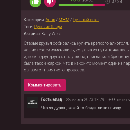
(90/30)
37:38
Категории:
Анал
/
МЖМ
/
Грязный секс
Теги:
Русские бляди
Актриса:
Katty West
Старые друзья собирались купить крепкого алкоголя, 
наших героев изменились, когда на их пути появилас
и, поняв друг друга с полуслова, пригласили брюнетку 
была такой жаркой, что в какой-то момент один из па
оргазм от приятного процесса.
Комментировать
Гость влад
28 марта 2023 13:29
Ответить
Что за дурак , какой то бляди лижет пизду