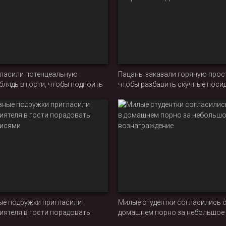
гласили потенцеальную
Пацаны заказали горячую прост
лядь в гости, чтобы подпоить
чтобы разбавить скучные посид
овать МЖМ
попробовать ДП
ые подружки пригласили
Милые студентки согласились с
иятеля в гости порадовать
домашнем порно за небольшое
писями
вознаграждение