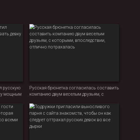
л русскую
Русская брюнетка согласилась составить
вку мощным
компанию двум веселым друзьям, с
которыми, впоследствии, отлично
потрахалась